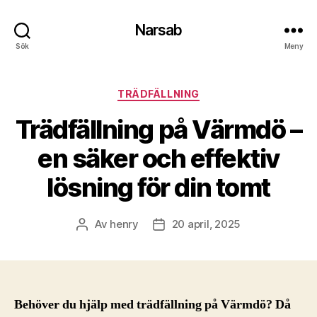
Narsab
Sök
Meny
Kategorier
TRÄDFÄLLNING
Trädfällning på Värmdö –
en säker och effektiv
lösning för din tomt
Av
henry
20 april, 2025
Inläggsförfattare
Inläggsdatum
Behöver du hjälp med trädfällning på Värmdö? Då