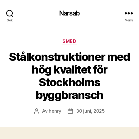
Narsab
Sök
Meny
Kategorier
SMED
Stålkonstruktioner med
hög kvalitet för
Stockholms
byggbransch
Av
henry
30 juni, 2025
Inläggsförfattare
Inläggsdatum